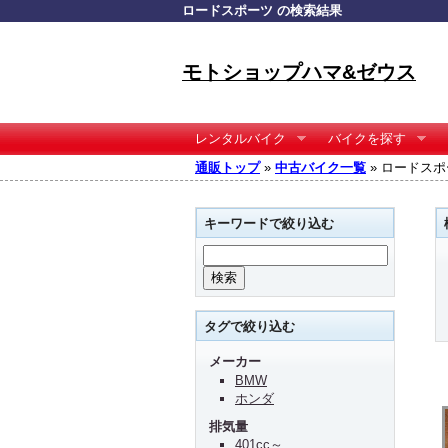
ロードスポーツ の検索結果
モトショップハマ&ゼウス
レンタルバイク
バイクを探す
通販トップ
»
中古バイク一覧
» ロードスポ
キーワードで絞り込む
タグで絞り込む
メーカー
BMW
ホンダ
排気量
401cc～