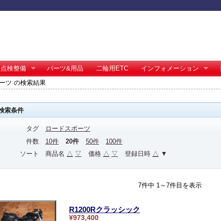
点検整備
パーツ&用品
二輪用ETC
インフォメーション
ーツ の検索結果
検索条件
タグ
ロードスポーツ
件数
10件
20件
50件
100件
ソート
商品名
△
▽
価格
△
▽
登録日時
△
▼
7件中 1～7件目を表示
R1200Rクラッシック
¥973,400