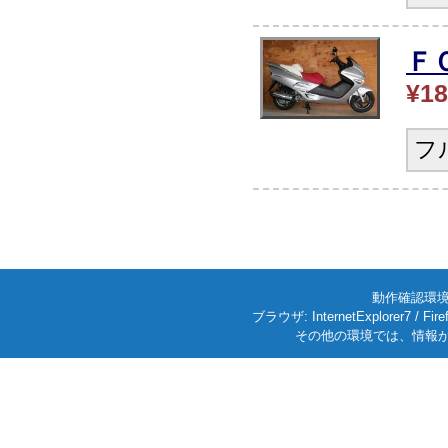
Ｆ
¥18
フ
動作確認環境: W
ブラウザ: InternetExplorer7
その他の環境では、情報