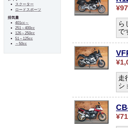
スクーター
¥97
ロードスポーツ
排気量
ら
401cc～
251～400cc
で
126～250cc
51～125cc
～50cc
V
¥1,
走
シ
C
¥71