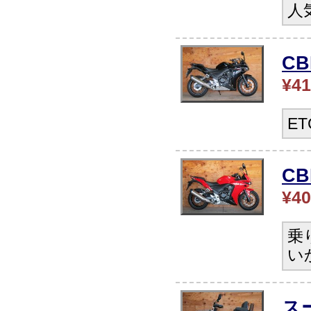
人
C
¥41
E
CB
¥40
乗
い
ス