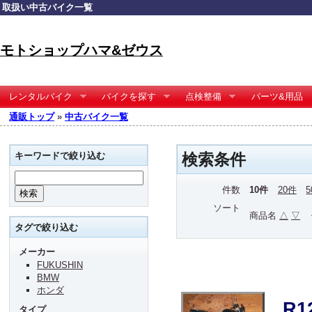
取扱い中古バイク一覧
モトショップハマ&ゼウス
レンタルバイク
バイクを探す
点検整備
パーツ&用品
通販トップ
»
中古バイク一覧
キーワードで絞り込む
検索条件
件数
10件
20件
ソート
商品名
△
▽
タグで絞り込む
メーカー
FUKUSHIN
BMW
ホンダ
R
タイプ