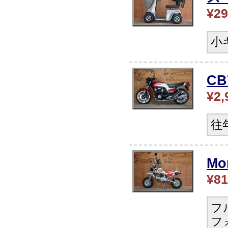
¥29
小
CB
¥2,
往
Mo
¥81
フ
フ