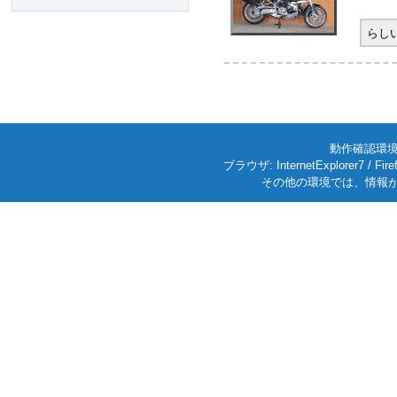
らし
動作確認環境: W
ブラウザ: InternetExplorer7
その他の環境では、情報