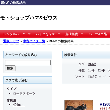
BMW の検索結果
モトショップハマ&ゼウス
レンタルバイク
バイクを探す
点検整備
パーツ&用品
通販トップ
»
中古バイク一覧
» BMW の検索結果
キーワードで絞り込む
検索条件
タグ
BMW
件数
10件
20件
ソート
商品名
△
▽
タグで絞り込む
タイプ
ロードスポーツ
排気量
R12
401cc～
¥973,