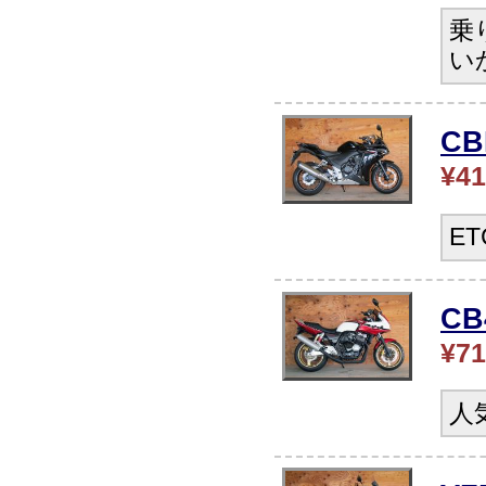
乗
い
C
¥41
E
C
¥71
人