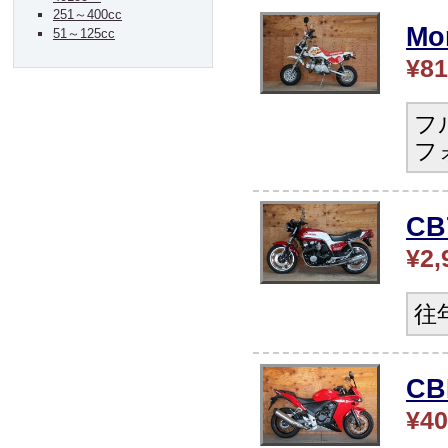
251～400cc
Mo
51～125cc
¥81
フ
フ
CB
¥2,
往
CB
¥40