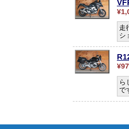
V
¥1,
走
シ
R
¥97
ら
で