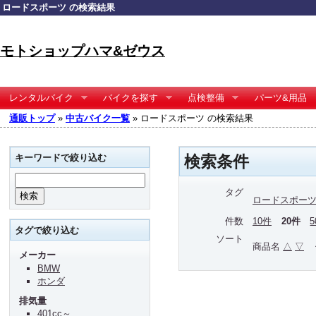
ロードスポーツ の検索結果
モトショップハマ&ゼウス
レンタルバイク
バイクを探す
点検整備
パーツ&用品
通販トップ
»
中古バイク一覧
» ロードスポーツ の検索結果
キーワードで絞り込む
検索条件
タグ
ロードスポー
件数
10件
20件
タグで絞り込む
ソート
商品名
△
▽
メーカー
BMW
ホンダ
排気量
401cc～