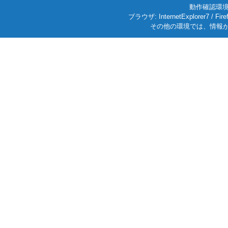
動作確認環境: W
ブラウザ: InternetExplorer7
その他の環境では、情報