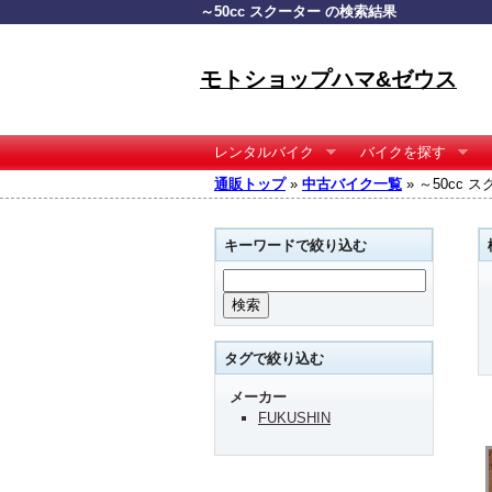
～50cc スクーター の検索結果
モトショップハマ&ゼウス
レンタルバイク
バイクを探す
通販トップ
»
中古バイク一覧
» ～50cc 
キーワードで絞り込む
タグで絞り込む
メーカー
FUKUSHIN