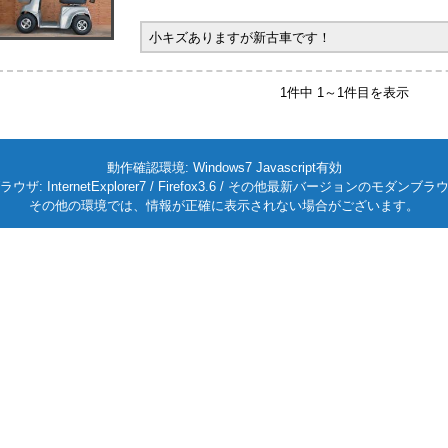
小キズありますが新古車です！
1件中 1～1件目を表示
動作確認環境: Windows7 Javascript有効
ラウザ: InternetExplorer7 / Firefox3.6 / その他最新バージョンのモダンブラ
その他の環境では、情報が正確に表示されない場合がございます。