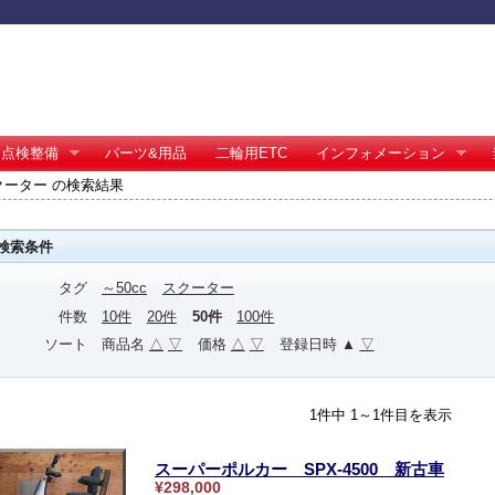
点検整備
パーツ&用品
二輪用ETC
インフォメーション
スクーター の検索結果
検索条件
タグ
～50cc
スクーター
件数
10件
20件
50件
100件
ソート
商品名
△
▽
価格
△
▽
登録日時 ▲
▽
1件中 1～1件目を表示
スーパーポルカー SPX-4500 新古車
¥298,000