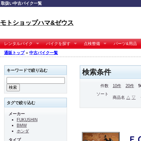
取扱い中古バイク一覧
モトショップハマ&ゼウス
レンタルバイク
バイクを探す
点検整備
パーツ&用品
通販トップ
»
中古バイク一覧
キーワードで絞り込む
検索条件
件数
10件
20件
ソート
商品名
△
▽
タグで絞り込む
メーカー
FUKUSHIN
BMW
ホンダ
Ｆ
タイプ