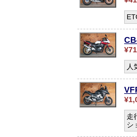
E
C
¥71
人
V
¥1,
走
シ