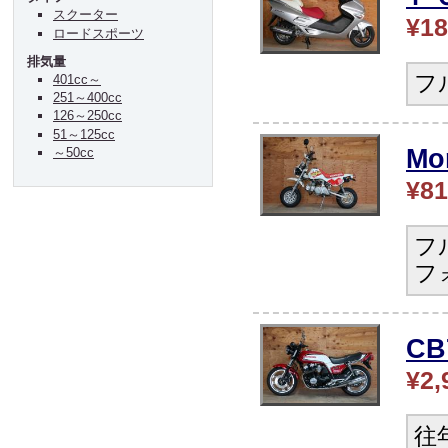
スクーター
¥18
ロードスポーツ
排気量
フ
401cc～
251～400cc
126～250cc
51～125cc
Mo
～50cc
¥81
フ
フ
CB
¥2,
往