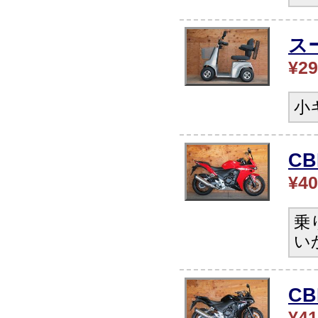
ス
¥29
小
CB
¥40
乗
い
C
¥41