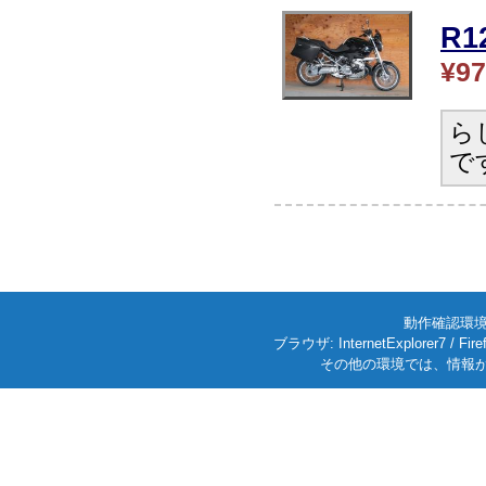
R
¥97
ら
で
動作確認環境: W
ブラウザ: InternetExplorer7
その他の環境では、情報