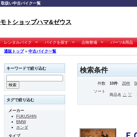
取扱い中古バイク一覧
モトショップハマ&ゼウス
レンタルバイク
バイクを探す
点検整備
パーツ&用品
通販トップ
»
中古バイク一覧
キーワードで絞り込む
検索条件
件数
10件
20件
ソート
商品名
△
▽
タグで絞り込む
メーカー
FUKUSHIN
BMW
ホンダ
Ｆ
タイプ