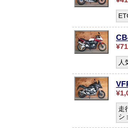
E
C
¥71
人
V
¥1,
走
シ