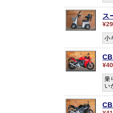
ス
¥29
小
CB
¥40
乗
い
C
¥41