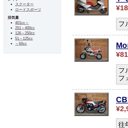
スクーター
¥18
ロードスポーツ
排気量
フ
401cc～
251～400cc
126～250cc
51～125cc
Mo
～50cc
¥81
フ
フ
CB
¥2,
往