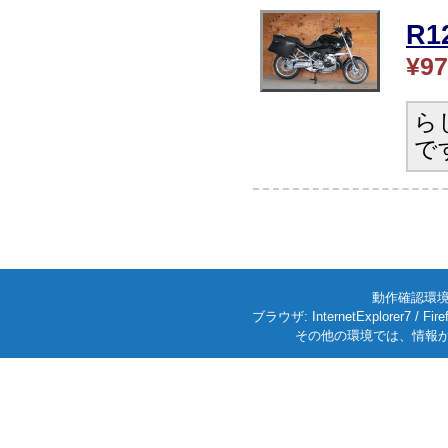
R
¥97
ら
で
動作確認環境: W
ブラウザ: InternetExplorer7
その他の環境では、情報