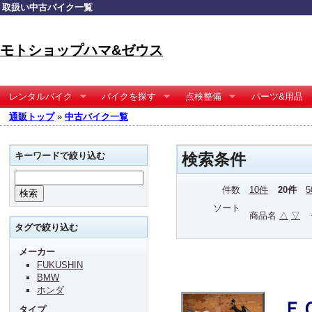
取扱い中古バイク一覧
モトショップハマ&ゼウス
レンタルバイク
バイクを探す
点検整備
パーツ&用品
通販トップ
»
中古バイク一覧
キーワードで絞り込む
検索条件
件数
10件
20件
ソート
商品名
△
▽
タグで絞り込む
メーカー
FUKUSHIN
BMW
ホンダ
Ｆ
タイプ