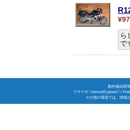
R
¥97
ら
で
動作確認環境: W
ブラウザ: InternetExplorer7
その他の環境では、情報