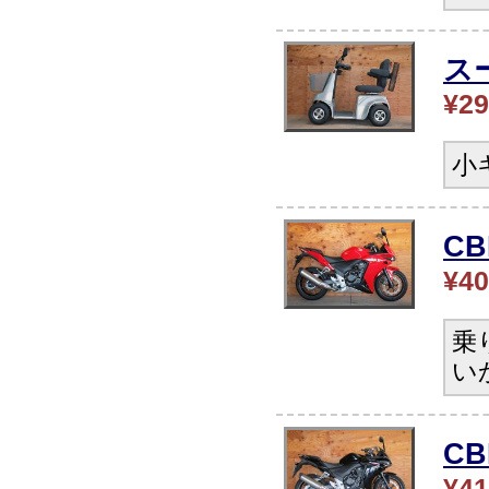
ス
¥29
小
CB
¥40
乗
い
C
¥41