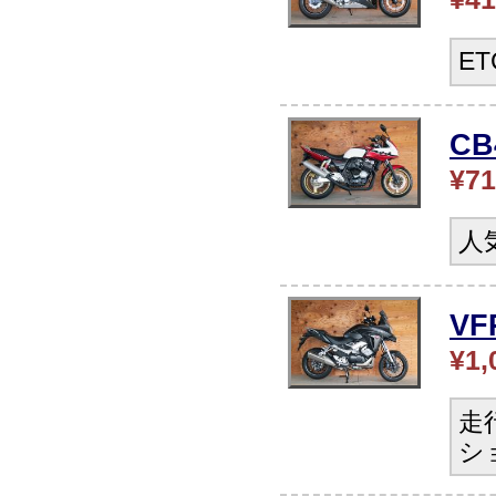
E
C
¥71
人
V
¥1,
走
シ