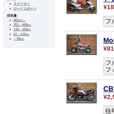
スクーター
¥18
ロードスポーツ
排気量
フ
401cc～
251～400cc
126～250cc
51～125cc
Mo
～50cc
¥81
フ
フ
CB
¥2,
往