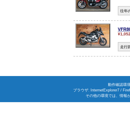
往年
VFR
¥1,05
走行
動作確認環境: W
ブラウザ: InternetExplorer7
その他の環境では、情報