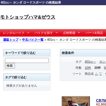
401cc～ ホンダ ロードスポーツ の検索結果
モトショップハマ&ゼウス
レンタルバイク
バイクを探す
点検整備
パーツ&用品
通販トップ
»
中古バイク一覧
» 401cc～ ホンダ ロードスポーツ の検索結
キーワードで絞り込む
検索条件
タグ
401cc～
ホン
件数
10件
20件
ソート
商品名
△
▽
タグで絞り込む
検索タグがありません
CB75
¥2,90