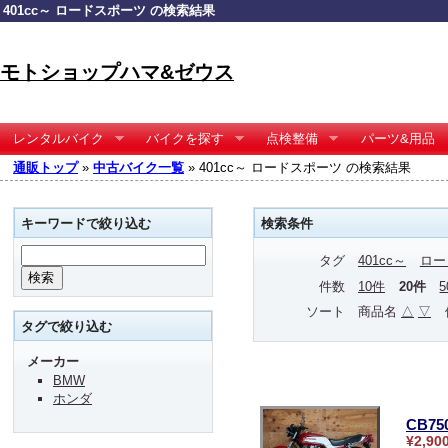
401cc～ ロードスポーツ の検索結果
モトショップハマ&ゼウス
レンタルバイク
バイクを探す
点検整備
パーツ&用品
通販トップ
»
中古バイク一覧
» 401cc～ ロードスポーツ の検索結果
キーワードで絞り込む
検索条件
タグ
401cc～
ロー
件数
10件
20件
ソート
商品名
△
▽
タグで絞り込む
メーカー
BMW
ホンダ
CB75
¥2,90