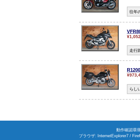
往年
VFR
¥1,05
走行
R12
¥973,
らし
動作確認環境: W
ブラウザ: InternetExplorer7