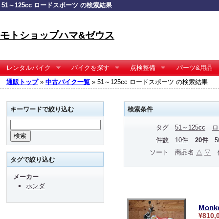
51～125cc ロードスポーツ の検索結果
モトショップハマ&ゼウス
レンタルバイク
バイクを探す
点検整備
パーツ&用品
通販トップ
»
中古バイク一覧
» 51～125cc ロードスポーツ の検索結果
キーワードで絞り込む
検索条件
タグ
51～125cc
ロ
件数
10件
20件
ソート
商品名
△
▽
タグで絞り込む
メーカー
ホンダ
Monk
¥810,