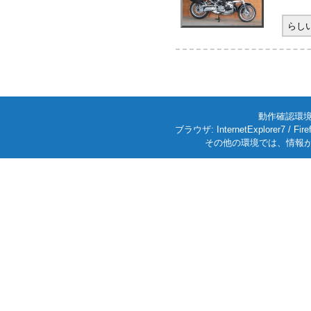
らし
動作確認環境: W
ブラウザ: InternetExplorer7
その他の環境では、情報