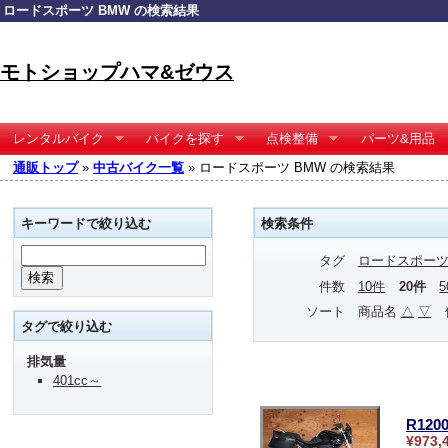
ロードスポーツ BMW の検索結果
モトショップハマ&ゼウス
レンタルバイク
バイクを探す
点検整備
パーツ&用品
通販トップ
»
中古バイク一覧
» ロードスポーツ BMW の検索結果
キーワードで絞り込む
検索条件
タグ
ロードスポー
件数
10件
20件
ソート
商品名
△
▽
タグで絞り込む
排気量
401cc～
R12
¥973,