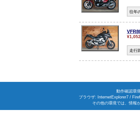
往年
VFR
¥1,05
走行
動作確認環境: W
ブラウザ: InternetExplorer7
その他の環境では、情報