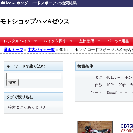
401cc～ ホンダ ロードスポーツ の検索結果
モトショップハマ&ゼウス
レンタルバイク
バイクを探す
点検整備
パーツ&用品
通販トップ
»
中古バイク一覧
» 401cc～ ホンダ ロードスポーツ の検索結
キーワードで絞り込む
検索条件
タグ
401cc～
ホン
件数
10件
20件
ソート
商品名
△
▽
タグで絞り込む
検索タグがありません
CB75
¥2,90