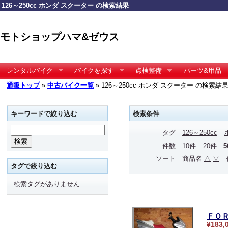
126～250cc ホンダ スクーター の検索結果
モトショップハマ&ゼウス
レンタルバイク
バイクを探す
点検整備
パーツ&用品
通販トップ
»
中古バイク一覧
» 126～250cc ホンダ スクーター の検索結
キーワードで絞り込む
検索条件
タグ
126～250cc
件数
10件
20件
ソート
商品名
△
▽
タグで絞り込む
検索タグがありません
ＦＯ
¥183,