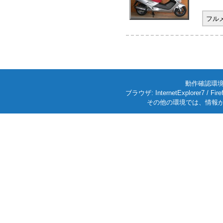
フル
動作確認環境: W
ブラウザ: InternetExplorer7
その他の環境では、情報