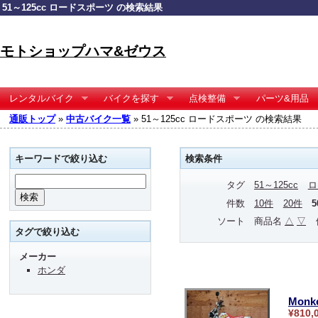
51～125cc ロードスポーツ の検索結果
モトショップハマ&ゼウス
レンタルバイク
バイクを探す
点検整備
パーツ&用品
通販トップ
»
中古バイク一覧
» 51～125cc ロードスポーツ の検索結果
キーワードで絞り込む
検索条件
タグ
51～125cc
ロ
件数
10件
20件
ソート
商品名
△
▽
タグで絞り込む
メーカー
ホンダ
Monk
¥810,