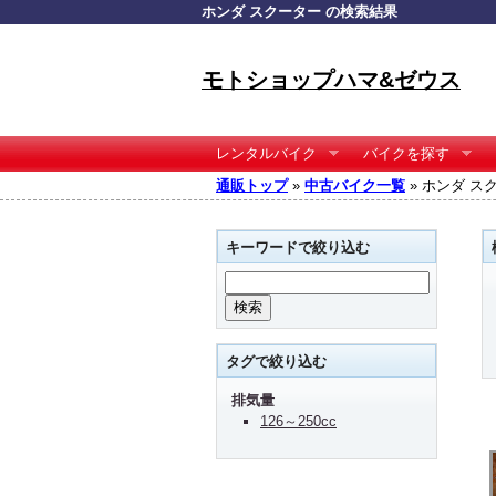
ホンダ スクーター の検索結果
モトショップハマ&ゼウス
レンタルバイク
バイクを探す
通販トップ
»
中古バイク一覧
» ホンダ ス
キーワードで絞り込む
タグで絞り込む
排気量
126～250cc