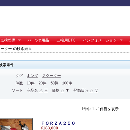
点検整備
パーツ&用品
二輪用ETC
インフォメーション
クーター の検索結果
検索条件
タグ
ホンダ
スクーター
件数
10件
20件
50件
100件
ソート
商品名
△
▽
価格
△
▼
登録日時
△
▽
1件中 1～1件目を表示
ＦＯＲＺＡ２５０
¥183,000