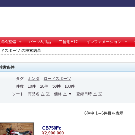
点検整備
パーツ&用品
二輪用ETC
インフォメーション
ードスポーツ の検索結果
検索条件
タグ
ホンダ
ロードスポーツ
件数
10件
20件
50件
100件
ソート
商品名
△
▽
価格
△
▼
登録日時
△
▽
6件中 1～6件目を表示
CB750Fc
¥2,900,000