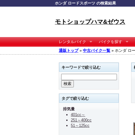
ホンダ ロードスポーツ の検索結果
モトショップハマ&ゼウス
レンタルバイク
バイクを探す
通販トップ
»
中古バイク一覧
» ホンダ ロ
キーワードで絞り込む
タグで絞り込む
排気量
401cc～
251～400cc
51～125cc