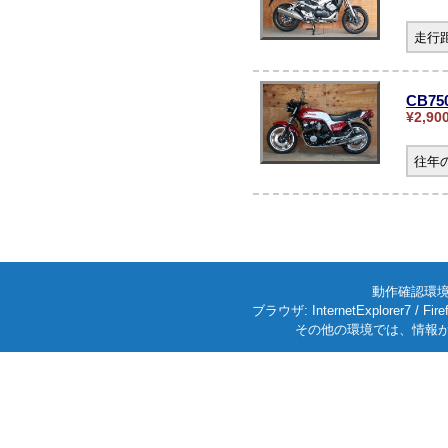
走行
CB75
¥2,90
往年
動作確認環境: W
ブラウザ: InternetExplorer7
その他の環境では、情報