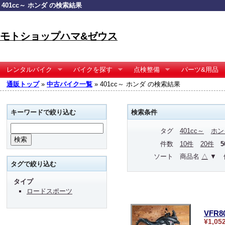
401cc～ ホンダ の検索結果
モトショップハマ&ゼウス
レンタルバイク
バイクを探す
点検整備
パーツ&用品
通販トップ
»
中古バイク一覧
» 401cc～ ホンダ の検索結果
キーワードで絞り込む
検索条件
タグ
401cc～
ホン
件数
10件
20件
ソート
商品名
△
▼
タグで絞り込む
タイプ
ロードスポーツ
VFR
¥1,05