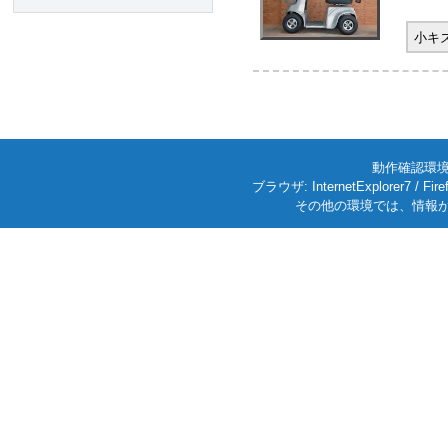
小キ
動作確認環境: W
ブラウザ: InternetExplorer7
その他の環境では、情報