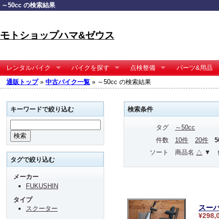
～50cc の検索結果
モトショップハマ&ゼウス
レンタルバイク
バイクを探す
点検整備
パーツ&用品
通販トップ
»
中古バイク一覧
» ～50cc の検索結果
キーワードで絞り込む
検索条件
タグ
～50cc
件数
10件
20件
ソート
商品名
△
▼
タグで絞り込む
メーカー
FUKUSHIN
タイプ
スーパ
スクーター
¥298,