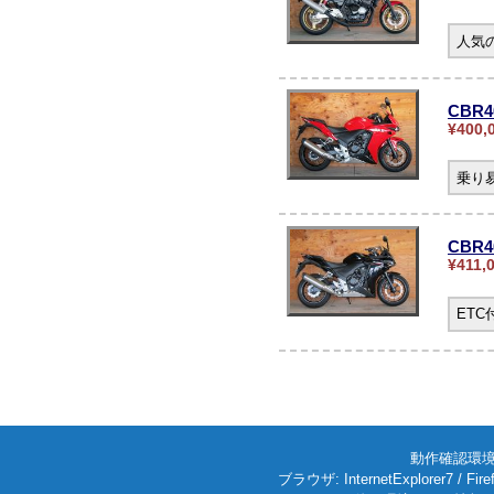
人気の
CBR4
¥400,
乗り
CBR
¥411,
ET
動作確認環境: W
ブラウザ: InternetExplorer7