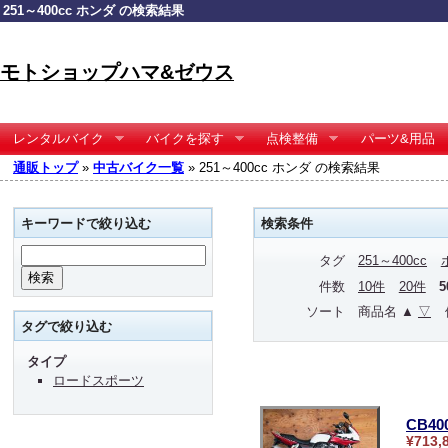
251～400cc ホンダ の検索結果
モトショップハマ&ゼウス
レンタルバイク
バイクを探す
点検整備
パーツ&用品
通販トップ
»
中古バイク一覧
» 251～400cc ホンダ の検索結果
キーワードで絞り込む
検索条件
タグ
251～400cc
件数
10件
20件
ソート
商品名 ▲
▽
タグで絞り込む
タイプ
ロードスポーツ
CB4
¥713,