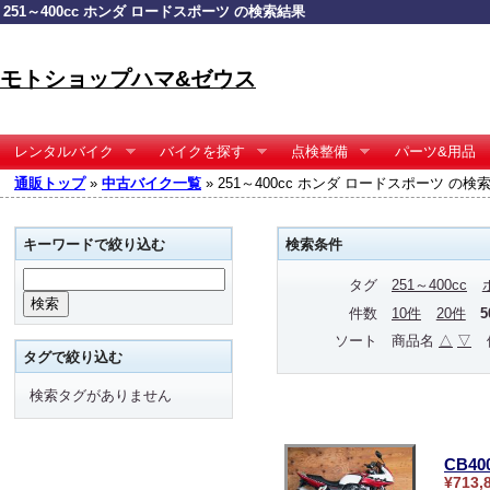
251～400cc ホンダ ロードスポーツ の検索結果
モトショップハマ&ゼウス
レンタルバイク
バイクを探す
点検整備
パーツ&用品
通販トップ
»
中古バイク一覧
» 251～400cc ホンダ ロードスポーツ の検
キーワードで絞り込む
検索条件
タグ
251～400cc
件数
10件
20件
ソート
商品名
△
▽
タグで絞り込む
検索タグがありません
CB4
¥713,