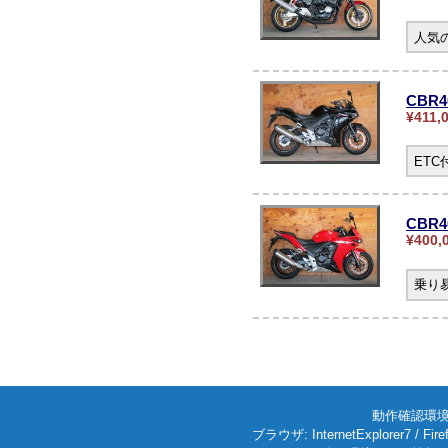
人気の
CBR
¥411,
ET
CBR4
¥400,
乗り
動作確認環境: W
ブラウザ: InternetExplorer7