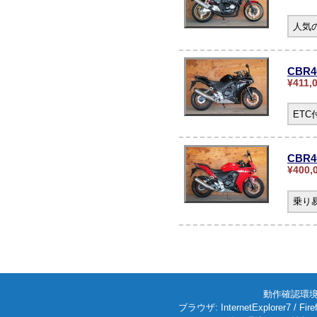
人気の
CBR
¥411,
ET
CBR4
¥400,
乗り
動作確認環境: W
ブラウザ: InternetExplorer7