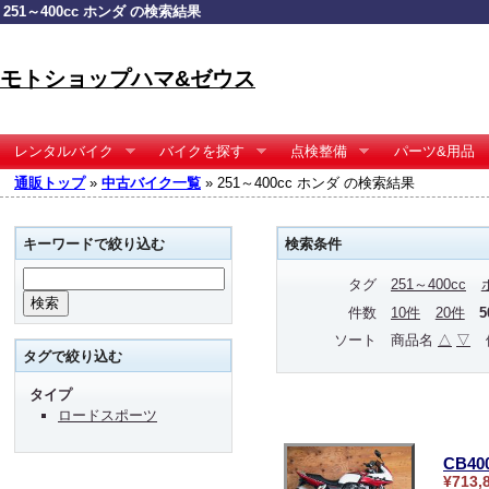
251～400cc ホンダ の検索結果
モトショップハマ&ゼウス
レンタルバイク
バイクを探す
点検整備
パーツ&用品
通販トップ
»
中古バイク一覧
» 251～400cc ホンダ の検索結果
キーワードで絞り込む
検索条件
タグ
251～400cc
件数
10件
20件
ソート
商品名
△
▽
タグで絞り込む
タイプ
ロードスポーツ
CB4
¥713,