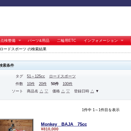
点検整備
パーツ&用品
二輪用ETC
インフォメーション
cc ロードスポーツ の検索結果
検索条件
タグ
51～125cc
ロードスポーツ
件数
10件
20件
50件
100件
ソート
商品名
△
▽
価格
△
▽
登録日時
△
▼
1件中 1～1件目を表示
Monkey BAJA 75cc
¥810,000