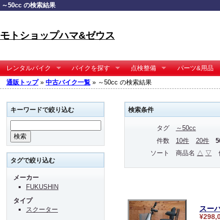
～50cc の検索結果
モトショップハマ&ゼウス
レンタルバイク
バイクを探す
点検整備
パーツ&用品
通販トップ
»
中古バイク一覧
» ～50cc の検索結果
キーワードで絞り込む
検索条件
タグ
～50cc
件数
10件
20件
ソート
商品名
△
▽
タグで絞り込む
メーカー
FUKUSHIN
タイプ
スーパ
スクーター
¥298,