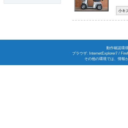
小キ
動作確認環境: W
ブラウザ: InternetExplorer7
その他の環境では、情報