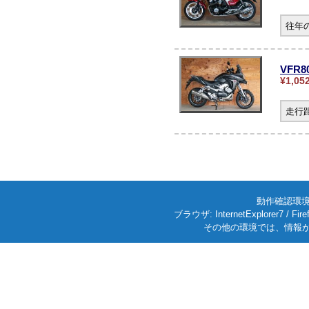
往年
VFR
¥1,05
走行
動作確認環境: W
ブラウザ: InternetExplorer7
その他の環境では、情報