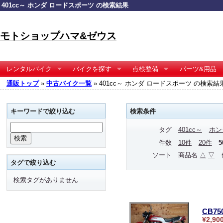
401cc～ ホンダ ロードスポーツ の検索結果
モトショップハマ&ゼウス
レンタルバイク
バイクを探す
点検整備
パーツ&用品
通販トップ
»
中古バイク一覧
» 401cc～ ホンダ ロードスポーツ の検索結
キーワードで絞り込む
検索条件
タグ
401cc～
ホン
件数
10件
20件
ソート
商品名
△
▽
タグで絞り込む
検索タグがありません
CB75
¥2,90