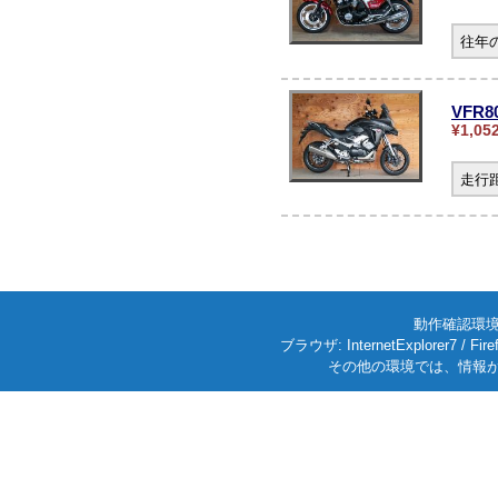
往年
VFR
¥1,05
走行
動作確認環境: W
ブラウザ: InternetExplorer7
その他の環境では、情報