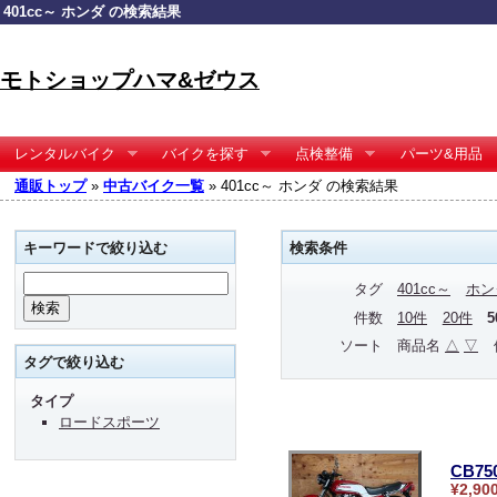
401cc～ ホンダ の検索結果
モトショップハマ&ゼウス
レンタルバイク
バイクを探す
点検整備
パーツ&用品
通販トップ
»
中古バイク一覧
» 401cc～ ホンダ の検索結果
キーワードで絞り込む
検索条件
タグ
401cc～
ホン
件数
10件
20件
ソート
商品名
△
▽
タグで絞り込む
タイプ
ロードスポーツ
CB75
¥2,90