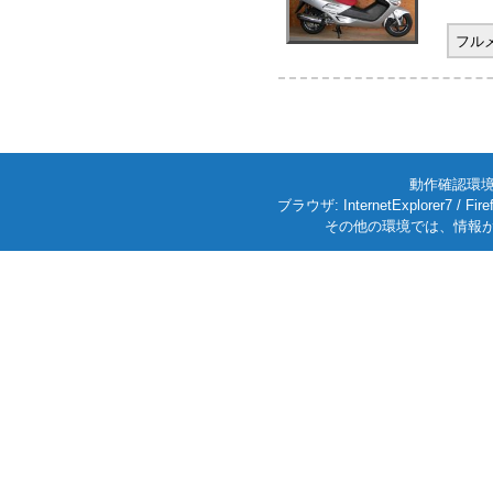
フル
動作確認環境: W
ブラウザ: InternetExplorer7
その他の環境では、情報