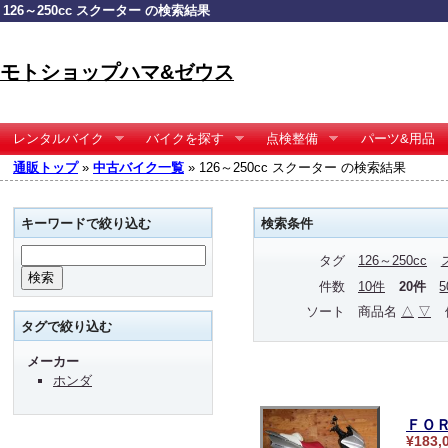
126～250cc スクーター の検索結果
モトショップハマ&ゼウス
レンタルバイク
バイクを探す
点検整備
パーツ&用品
通販トップ
»
中古バイク一覧
» 126～250cc スクーター の検索結果
キーワードで絞り込む
検索条件
タグ
126～250cc
件数
10件
20件
ソート
商品名
△
▽
タグで絞り込む
メーカー
ホンダ
ＦＯ
¥183,