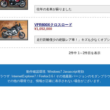
往年の名車が蘇りました
VFR800Xクロスロード
¥1,052,000
走行距離僅少の絶版レア車！」キズも少なくオプシ
2件中 1～2件目を表示
動作確認環境: Windows7 Javascript有効
ラウザ: InternetExplorer7 / Firefox3.6 / その他最新バージョンのモダンブラ
その他の環境では、情報が正確に表示されない場合がございます。