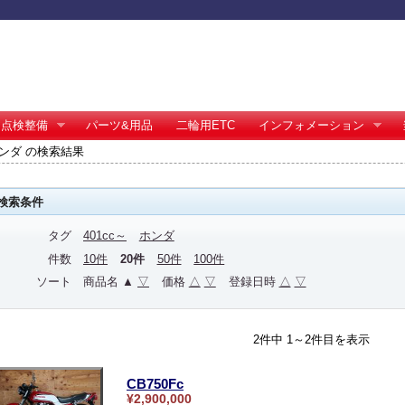
点検整備
パーツ&用品
二輪用ETC
インフォメーション
 ホンダ の検索結果
検索条件
タグ
401cc～
ホンダ
件数
10件
20件
50件
100件
ソート
商品名 ▲
▽
価格
△
▽
登録日時
△
▽
2件中 1～2件目を表示
CB750Fc
¥2,900,000