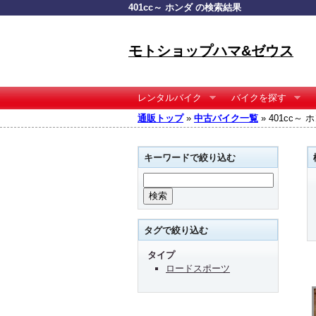
401cc～ ホンダ の検索結果
モトショップハマ&ゼウス
レンタルバイク
バイクを探す
通販トップ
»
中古バイク一覧
» 401cc～
キーワードで絞り込む
タグで絞り込む
タイプ
ロードスポーツ