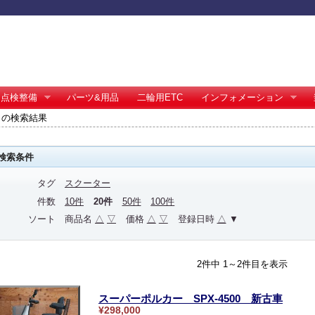
点検整備
パーツ&用品
二輪用ETC
インフォメーション
 の検索結果
検索条件
タグ
スクーター
件数
10件
20件
50件
100件
ソート
商品名
△
▽
価格
△
▽
登録日時
△
▼
2件中 1～2件目を表示
スーパーポルカー SPX-4500 新古車
¥298,000