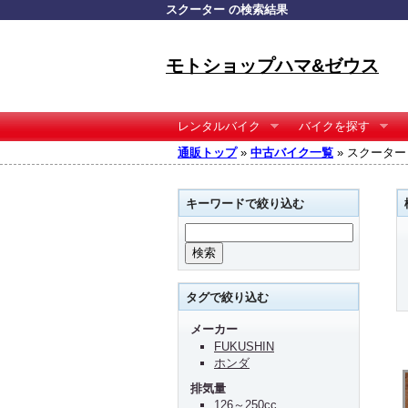
スクーター の検索結果
モトショップハマ&ゼウス
レンタルバイク
バイクを探す
通販トップ
»
中古バイク一覧
» スクーター
キーワードで絞り込む
タグで絞り込む
メーカー
FUKUSHIN
ホンダ
排気量
126～250cc