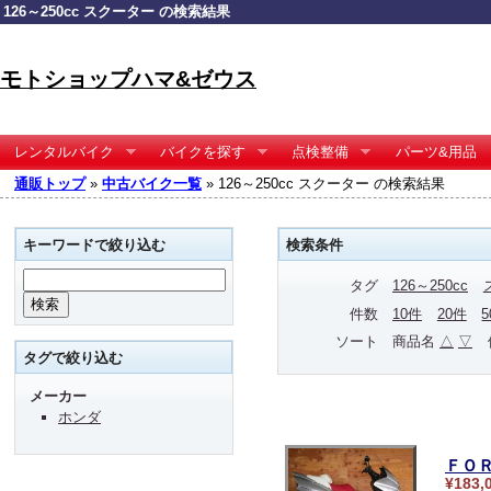
126～250cc スクーター の検索結果
モトショップハマ&ゼウス
レンタルバイク
バイクを探す
点検整備
パーツ&用品
通販トップ
»
中古バイク一覧
» 126～250cc スクーター の検索結果
キーワードで絞り込む
検索条件
タグ
126～250cc
件数
10件
20件
ソート
商品名
△
▽
タグで絞り込む
メーカー
ホンダ
ＦＯ
¥183,