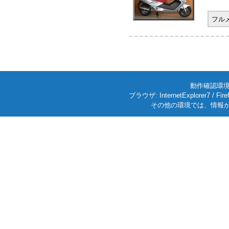
フル
動作確認環境: W
ブラウザ: InternetExplorer7
その他の環境では、情報