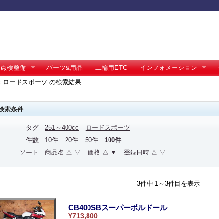
点検整備
パーツ&用品
二輪用ETC
インフォメーション
0cc ロードスポーツ の検索結果
検索条件
タグ
251～400cc
ロードスポーツ
件数
10件
20件
50件
100件
ソート
商品名
△
▽
価格
△
▼
登録日時
△
▽
3件中 1～3件目を表示
CB400SBスーパーボルドール
¥713,800