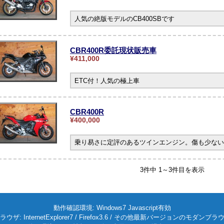
人気の絶版モデルのCB400SBです
CBR400R委託現状販売車
¥411,000
ETC付！人気の極上車
CBR400R
¥400,000
乗り易さに定評のあるツインエンジン。傷も少ない
3件中 1～3件目を表示
動作確認環境: Windows7 Javascript有効
ラウザ: InternetExplorer7 / Firefox3.6 / その他最新バージョンのモダンブラ