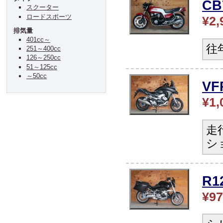
CB
スクーター
ロードスポーツ
¥2,
排気量
401cc～
往
251～400cc
126～250cc
51～125cc
～50cc
V
¥1,
走
シ
R
¥97