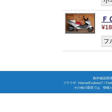
小
Ｆ
¥18
フ
動作確認環境: W
ブラウザ: InternetExplorer7
その他の環境では、情報