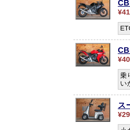
C
¥41
E
CB
¥40
乗
い
ス
¥29