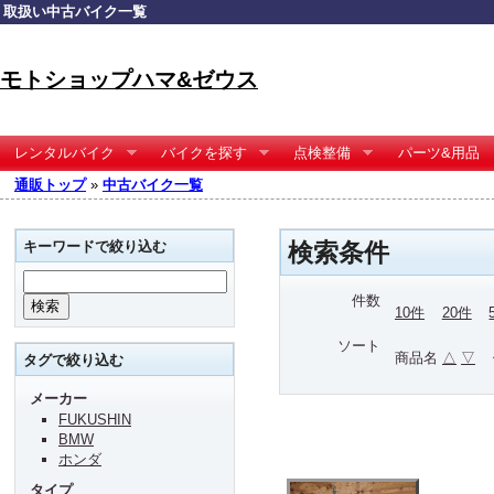
取扱い中古バイク一覧
モトショップハマ&ゼウス
レンタルバイク
バイクを探す
点検整備
パーツ&用品
通販トップ
»
中古バイク一覧
キーワードで絞り込む
検索条件
件数
10件
20件
ソート
商品名
△
▽
タグで絞り込む
メーカー
FUKUSHIN
BMW
ホンダ
タイプ