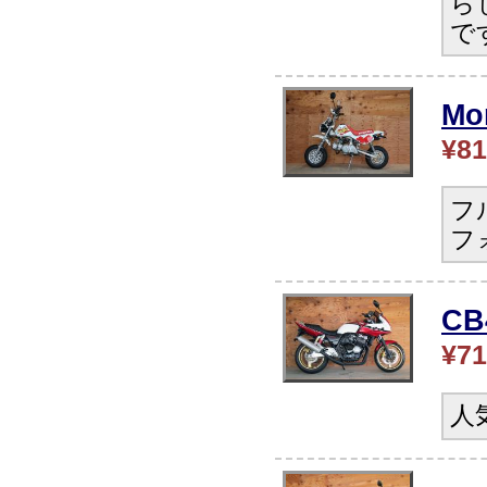
ら
で
Mo
¥81
フ
フ
C
¥71
人