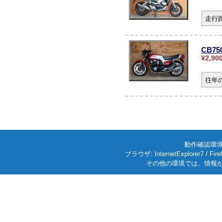
走行
CB75
¥2,90
往年
動作確認環境: W
ブラウザ: InternetExplorer7
その他の環境では、情報