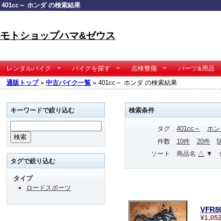
401cc～ ホンダ の検索結果
モトショップハマ&ゼウス
レンタルバイク
バイクを探す
点検整備
パーツ&用品
通販トップ
»
中古バイク一覧
» 401cc～ ホンダ の検索結果
キーワードで絞り込む
検索条件
タグ
401cc～
ホン
件数
10件
20件
ソート
商品名
△
▼
タグで絞り込む
タイプ
ロードスポーツ
VFR
¥1,05