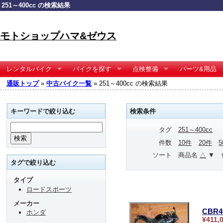
251～400cc の検索結果
モトショップハマ&ゼウス
レンタルバイク
バイクを探す
点検整備
パーツ&用品
通販トップ
»
中古バイク一覧
» 251～400cc の検索結果
キーワードで絞り込む
検索条件
タグ
251～400cc
件数
10件
20件
ソート
商品名
△
▼
タグで絞り込む
タイプ
ロードスポーツ
メーカー
CBR
ホンダ
¥411,