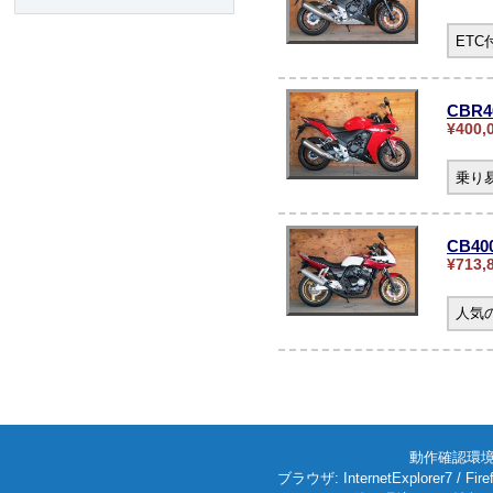
ET
CBR4
¥400,
乗り
CB4
¥713,
人気の
動作確認環境: W
ブラウザ: InternetExplorer7