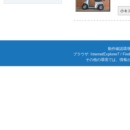
小キ
動作確認環境: W
ブラウザ: InternetExplorer7
その他の環境では、情報