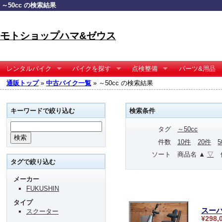
～50cc の検索結果
モトショップハマ&ゼウス
レンタルバイク
バイクを探す
点検整備
パーツ&用品
通販トップ
»
中古バイク一覧
» ～50cc の検索結果
キーワードで絞り込む
検索条件
タグ
～50cc
件数
10件
20件
ソート
商品名 ▲
▽
タグで絞り込む
メーカー
FUKUSHIN
タイプ
スーパ
スクーター
¥298,