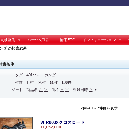
点検整備
パーツ&用品
二輪用ETC
インフォメーション
 ホンダ の検索結果
検索条件
タグ
401cc～
ホンダ
件数
10件
20件
50件
100件
ソート
商品名
△
▽
価格
△
▽
登録日時
△
▼
2件中 1～2件目を表示
VFR800Xクロスロード
¥1,052,000