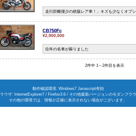
走行距離僅少の絶版レア車！」キズも少なくオプシ
CB750Fc
¥2,900,000
往年の名車が蘇りました
2件中 1～2件目を表示
動作確認環境: Windows7 Javascript有効
ラウザ: InternetExplorer7 / Firefox3.6 / その他最新バージョンのモダンブラ
その他の環境では、情報が正確に表示されない場合がございます。