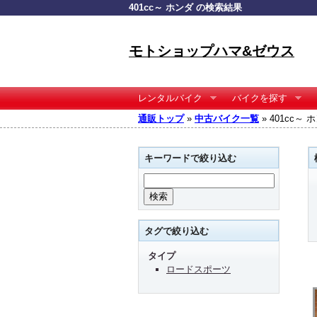
401cc～ ホンダ の検索結果
モトショップハマ&ゼウス
レンタルバイク
バイクを探す
通販トップ
»
中古バイク一覧
» 401cc～
キーワードで絞り込む
タグで絞り込む
タイプ
ロードスポーツ