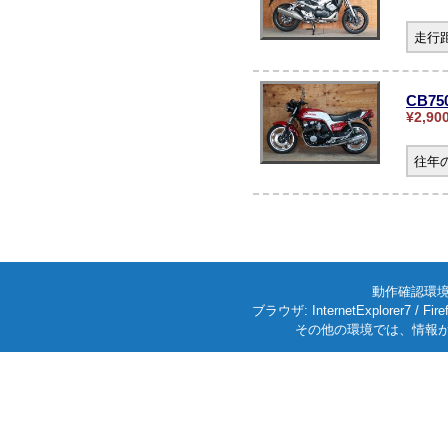
走行
CB75
¥2,90
往年
動作確認環境: W
ブラウザ: InternetExplorer7
その他の環境では、情報