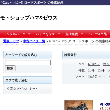
401cc～ ホンダ ロードスポーツ の検索結果
モトショップハマ&ゼウス
レンタルバイク
バイクを探す
点検整備
パーツ&用品
通販トップ
»
中古バイク一覧
» 401cc～ ホンダ ロードスポーツ の検索結
キーワードで絞り込む
検索条件
タグ
401cc～
ホン
件数
10件
20件
ソート
商品名
△
▽
タグで絞り込む
検索タグがありません
VFR
¥1,05