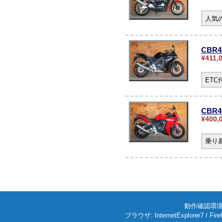
人気の
CBR
¥411,
ET
CBR4
¥400,
乗り
動作確認環境: W
ブラウザ: InternetExplorer7