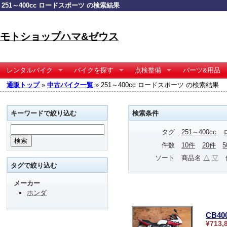
251～400cc ロードスポーツ の検索結果
モトショップハマ&ゼウス
レンタルバイク
バイクを探す
点検整備
パーツ&用品
通販トップ
»
中古バイク一覧
» 251～400cc ロードスポーツ の検索結果
キーワードで絞り込む
検索条件
タグ
251～400cc
件数
10件
20件
ソート
商品名
△
▽
タグで絞り込む
メーカー
ホンダ
CB4
¥713,