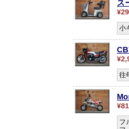
ス
¥29
小
CB
¥2,
往
Mo
¥81
フ