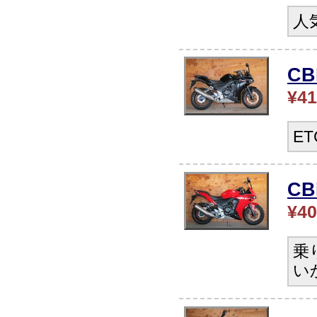
人
C
¥41
E
CB
¥40
乗
い