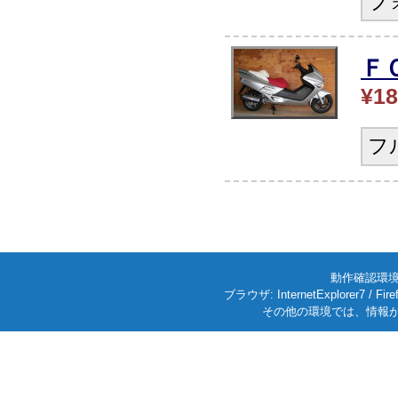
フ
Ｆ
¥18
フ
動作確認環境: W
ブラウザ: InternetExplorer7
その他の環境では、情報