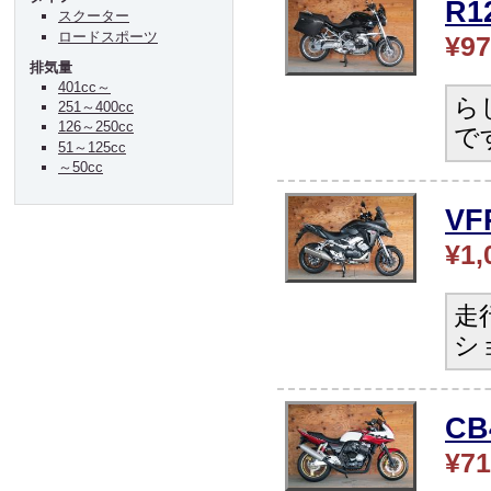
R
スクーター
ロードスポーツ
¥97
排気量
401cc～
ら
251～400cc
126～250cc
で
51～125cc
～50cc
V
¥1,
走
シ
C
¥71