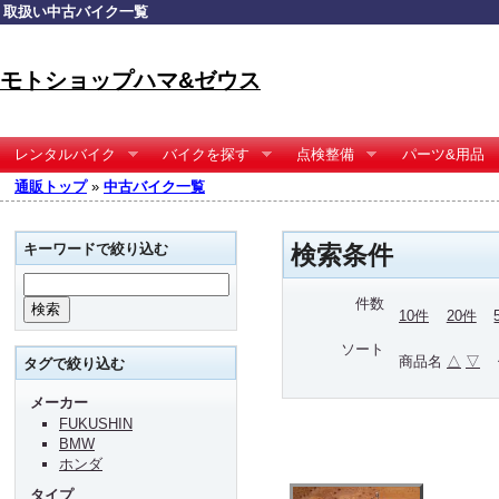
取扱い中古バイク一覧
モトショップハマ&ゼウス
レンタルバイク
バイクを探す
点検整備
パーツ&用品
通販トップ
»
中古バイク一覧
キーワードで絞り込む
検索条件
件数
10件
20件
ソート
商品名
△
▽
タグで絞り込む
メーカー
FUKUSHIN
BMW
ホンダ
タイプ