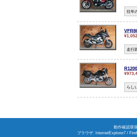
往年
VFR
¥1,05
走行
R12
¥973,
らし
動作確認環境: W
ブラウザ: InternetExplorer7