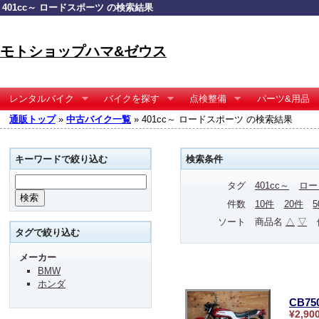
401cc～ ロードスポーツ の検索結果
モトショップハマ&ゼウス
レンタルバイク
バイクを探す
点検整備
パーツ&用品
通販トップ
»
中古バイク一覧
» 401cc～ ロードスポーツ の検索結果
キーワードで絞り込む
検索条件
タグ
401cc～
ロー
件数
10件
20件
ソート
商品名
△
▽
タグで絞り込む
メーカー
BMW
ホンダ
CB75
¥2,90