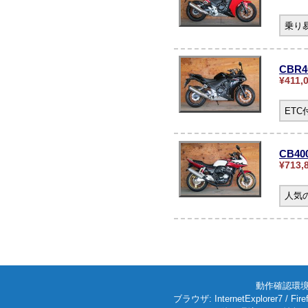
乗り
CBR
¥411,
ET
CB4
¥713,
人気の
動作確認環境: W
ブラウザ: InternetExplorer7