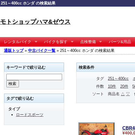
251～400cc ホンダ の検索結果
モトショップハマ&ゼウス
レンタルバイク
バイクを探す
点検整備
パーツ&用品
通販トップ
»
中古バイク一覧
» 251～400cc ホンダ の検索結果
キーワードで絞り込む
検索条件
タグ
251～400cc
件数
10件
20件
ソート
商品名
△
▽
タグで絞り込む
タイプ
ロードスポーツ
CBR4
¥400,