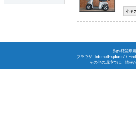
小キ
動作確認環境: W
ブラウザ: InternetExplorer7
その他の環境では、情報