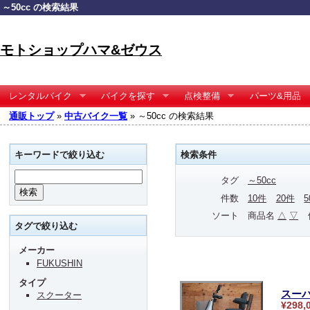
～50cc の検索結果
モトショップハマ&ゼウス
レンタルバイク
バイクを探す
点検整備
パーツ&用品
通販トップ
»
中古バイク一覧
» ～50cc の検索結果
キーワードで絞り込む
検索条件
タグ
～50cc
件数
10件
20件
ソート
商品名
△
▽
タグで絞り込む
メーカー
FUKUSHIN
タイプ
スーパ
スクーター
¥298,