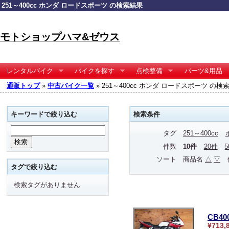
251～400cc ホンダ ロードスポーツ の検索結果
モトショップハマ&ゼウス
レンタルバイク
バイクを探す
点検整備
パーツ&用品
通販トップ
»
中古バイク一覧
» 251～400cc ホンダ ロードスポーツ の検
キーワードで絞り込む
検索条件
タグ
251～400cc
件数
10件
20件
ソート
商品名
△
▽
タグで絞り込む
検索タグがありません
CB4
¥713,