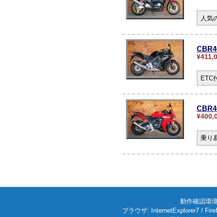
人気の
CBR
¥411,
ET
CBR4
¥400,
乗り
動作確認環境: W
ブラウザ: InternetExplorer7