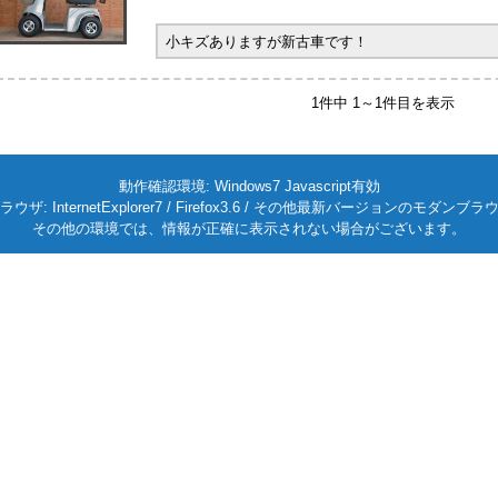
小キズありますが新古車です！
1件中 1～1件目を表示
動作確認環境: Windows7 Javascript有効
ラウザ: InternetExplorer7 / Firefox3.6 / その他最新バージョンのモダンブラ
その他の環境では、情報が正確に表示されない場合がございます。