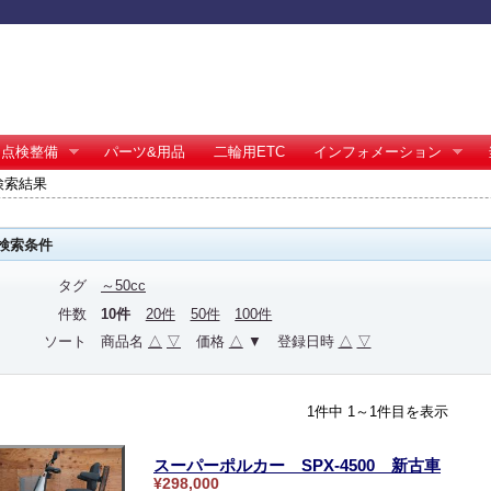
点検整備
パーツ&用品
二輪用ETC
インフォメーション
の検索結果
検索条件
タグ
～50cc
件数
10件
20件
50件
100件
ソート
商品名
△
▽
価格
△
▼
登録日時
△
▽
1件中 1～1件目を表示
スーパーポルカー SPX-4500 新古車
¥298,000