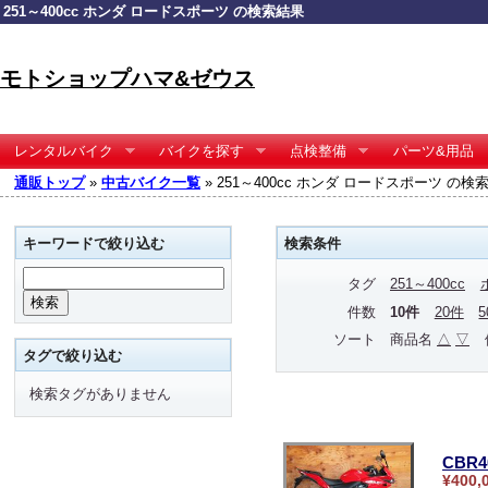
251～400cc ホンダ ロードスポーツ の検索結果
モトショップハマ&ゼウス
レンタルバイク
バイクを探す
点検整備
パーツ&用品
通販トップ
»
中古バイク一覧
» 251～400cc ホンダ ロードスポーツ の検
キーワードで絞り込む
検索条件
タグ
251～400cc
件数
10件
20件
ソート
商品名
△
▽
タグで絞り込む
検索タグがありません
CBR4
¥400,