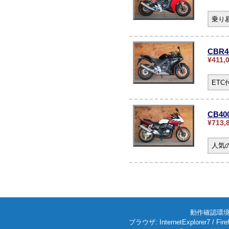
乗り
CBR
¥411,
ET
CB4
¥713,
人気の
動作確認環境: W
ブラウザ: InternetExplorer7