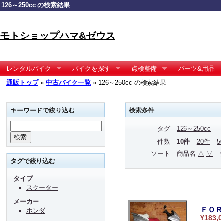
126～250cc の検索結果
モトショップハマ&ゼウス
レンタルバイク
バイクを探す
点検整備
パーツ&用品
通販トップ
»
中古バイク一覧
» 126～250cc の検索結果
キーワードで絞り込む
検索条件
タグ
126～250cc
件数
10件
20件
ソート
商品名
△
▽
タグで絞り込む
タイプ
スクーター
メーカー
ＦＯ
ホンダ
¥183,