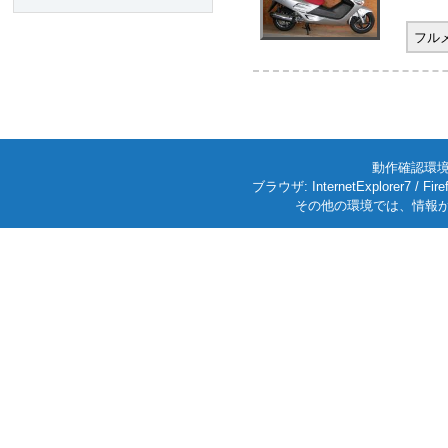
フル
動作確認環境: W
ブラウザ: InternetExplorer7
その他の環境では、情報