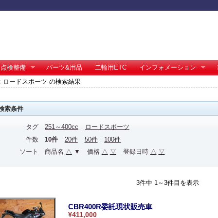
点検整備
パーツ&用品
二輪用ETC
インフォメーション
0cc ロードスポーツ の検索結果
検索条件
タグ
251～400cc
ロードスポーツ
件数
10件
20件
50件
100件
ソート
商品名
△
▼
価格
△
▽
登録日時
△
▽
3件中 1～3件目を表示
CBR400R委託現状販売車
¥411,000