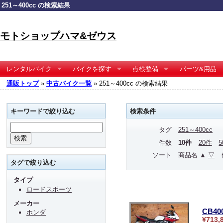
251～400cc の検索結果
モトショップハマ&ゼウス
レンタルバイク
バイクを探す
点検整備
パーツ&用品
通販トップ
»
中古バイク一覧
» 251～400cc の検索結果
キーワードで絞り込む
検索条件
タグ
251～400cc
件数
10件
20件
ソート
商品名 ▲
▽
タグで絞り込む
タイプ
ロードスポーツ
メーカー
CB4
ホンダ
¥713,