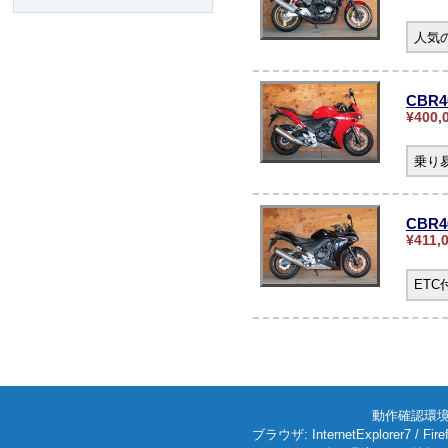
人気の
CBR4
¥400,
乗り
CBR
¥411,
ET
動作確認環境: W
ブラウザ: InternetExplorer7