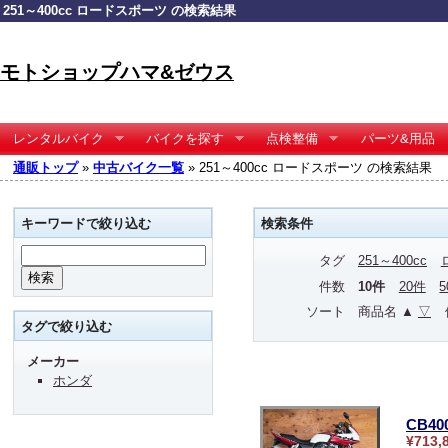
251～400cc ロードスポーツ の検索結果
モトショップハマ&ゼウス
レンタルバイク
バイクを探す
点検整備
パーツ&用品
通販トップ
»
中古バイク一覧
» 251～400cc ロードスポーツ の検索結果
キーワードで絞り込む
検索条件
タグ
251～400cc
件数
10件
20件
ソート
商品名 ▲
▽
タグで絞り込む
メーカー
ホンダ
CB4
¥713,