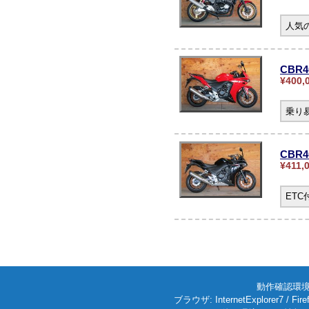
人気の
CBR4
¥400,
乗り
CBR
¥411,
ET
動作確認環境: W
ブラウザ: InternetExplorer7