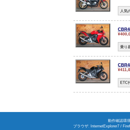
人気の
CBR4
¥400,
乗り
CBR
¥411,
ET
動作確認環境: W
ブラウザ: InternetExplorer7