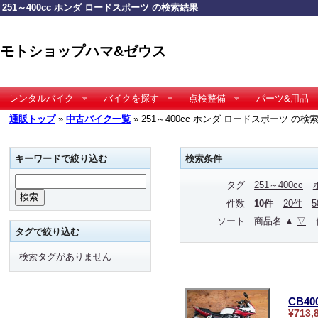
251～400cc ホンダ ロードスポーツ の検索結果
モトショップハマ&ゼウス
レンタルバイク
バイクを探す
点検整備
パーツ&用品
通販トップ
»
中古バイク一覧
» 251～400cc ホンダ ロードスポーツ の検
キーワードで絞り込む
検索条件
タグ
251～400cc
件数
10件
20件
ソート
商品名 ▲
▽
タグで絞り込む
検索タグがありません
CB4
¥713,